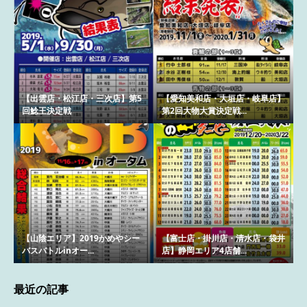
【出雲店・松江店・三次店】第5
【愛知美和店・大垣店・岐阜店】
回鯰王決定戦
第2回大物大賞決定戦...
【山陰エリア】2019かめやシー
【富士店・掛川店・清水店・袋井
バスバトルinオー...
店】静岡エリア4店舗...
最近の記事