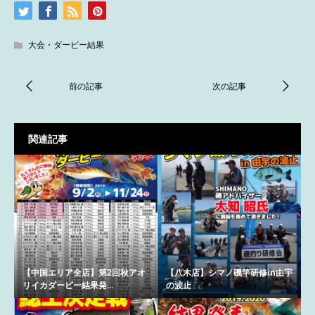
大会・ダービー結果
関連記事
【中国エリア全店】第2回秋アオ
【八木店】シマノ磯竿研修in由宇
リイカダービー結果発...
の波止