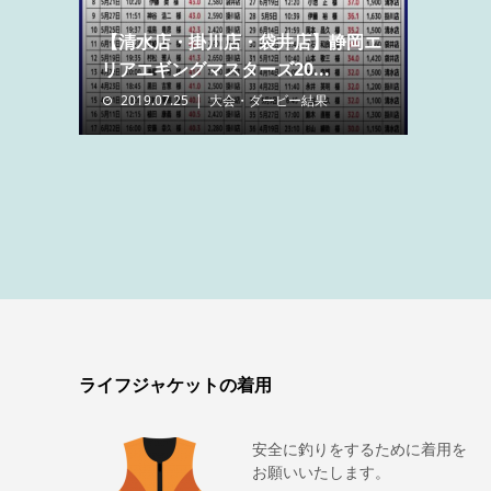
【清水店・掛川店・袋井店】静岡エ
リアエギングマスターズ20...
2019.07.25
大会・ダービー結果
ライフジャケットの着用
安全に釣りをするために着用を
お願いいたします。