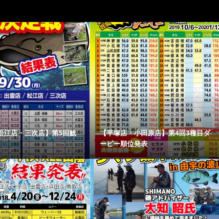
松江店・三次店】第5回鯰
【平塚店・小田原店】第4回3種目ダ
ービー順位発表