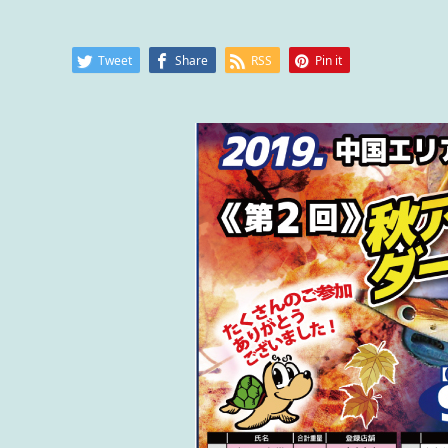
Tweet
Share
RSS
Pin it