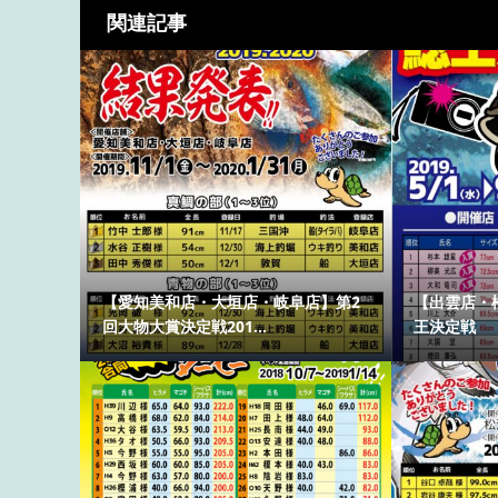
関連記事
【愛知美和店・大垣店・岐阜店】第2
【出雲店・
回大物大賞決定戦201...
王決定戦