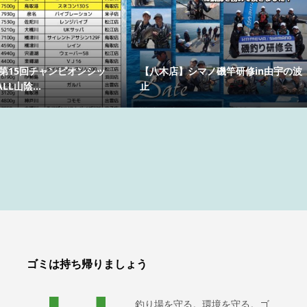
 第15回チャンピオンシッ
【八木店】シマノ磯竿研修in由宇の波
L山陰...
止
ゴミは持ち帰りましょう
釣り場を守る。環境を守る。ゴ