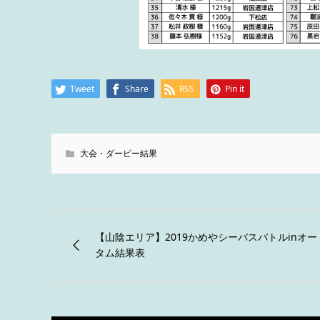
Tweet
Share
RSS
Pin it
大会・ダービー結果
【山陰エリア】2019かめやシーバスバトルinオー
タム結果表