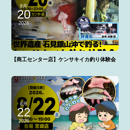
8月
20
2026
【商工センター店】ケンサキイカ釣り体験会
8月
22
2026