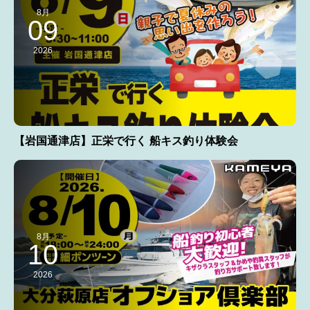
8月
09
2026
【岩国通津店】正栄で行く 船キス釣り体験会
8月
10
2026