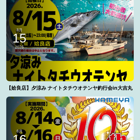
8月
15
2026
【姶良店】夕涼み ナイトタチウオテンヤ釣行会in大吉丸
8月
16