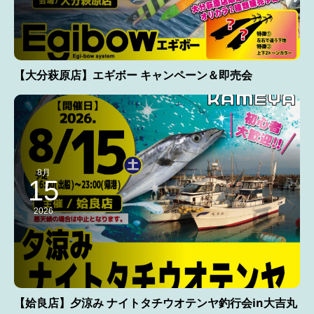
【大分萩原店】エギボー キャンペーン＆即売会
8月
15
2026
【姶良店】夕涼み ナイトタチウオテンヤ釣行会in大吉丸