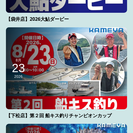
【袋井店】2026大鮎ダービー
8月
23
2026
【下松店】第２回 船キス釣りチャンピオンカップ