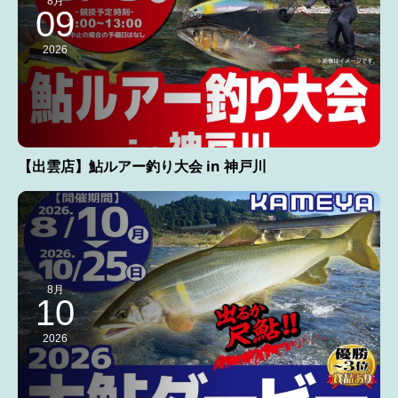
8月
09
2026
【出雲店】鮎ルアー釣り大会 in 神戸川
8月
10
2026