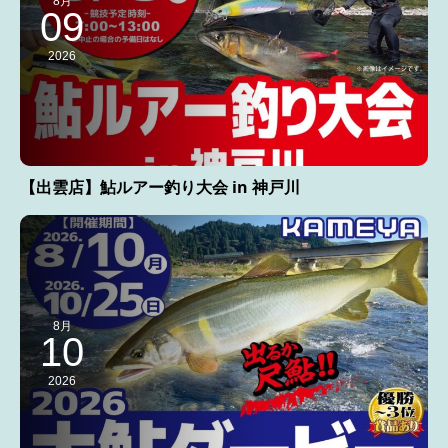
8月
09
2026
【出雲店】鮎ルアー釣り大会 in 神戸川
8月
10
2026