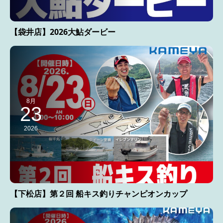
【袋井店】2026大鮎ダービー
8月
23
2026
【下松店】第２回 船キス釣りチャンピオンカップ