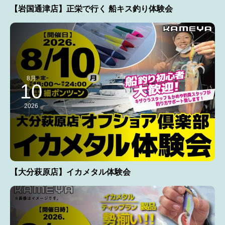
【岩国通津店】正栄で行く 船キス釣り体験会
8月
10
2026
【大分萩原店】イカメタル体験会