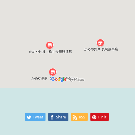
Tweet
Share
RSS
Pin it