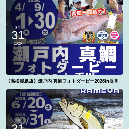
8月
31
2026
【高松屋島店】瀬戸内 真鯛フォトダービー2026in香川
8月
31