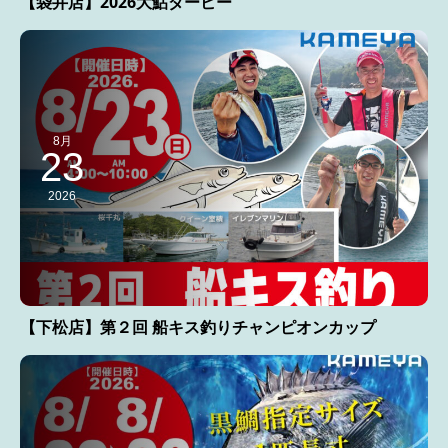
【袋井店】2026大鮎ダービー
8月
23
2026
【下松店】第２回 船キス釣りチャンピオンカップ