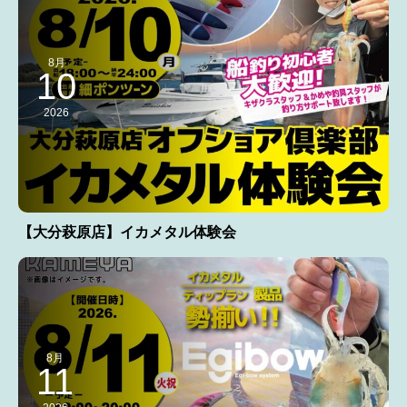
8月
10
2026
【大分萩原店】イカメタル体験会
8月
11