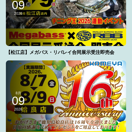
09
2026
【松江店】メガバス・リバレイ合同展示受注即売会
8月
09
2026