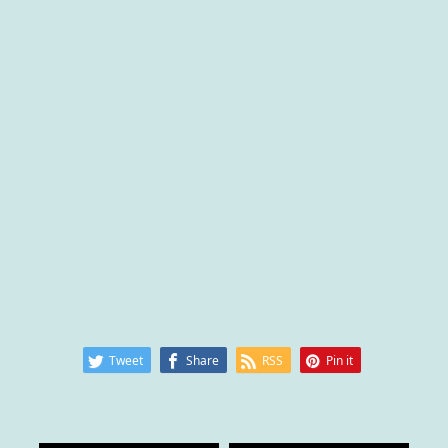
Tweet
Share
RSS
Pin it