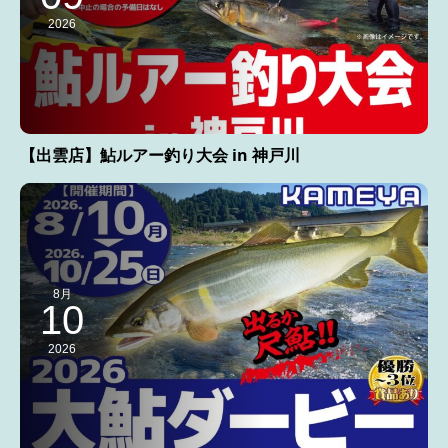
2026
【出雲店】鮎ルアー釣り大会 in 神戸川
8月
10
2026