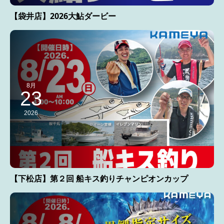
【袋井店】2026大鮎ダービー
8月
23
2026
【下松店】第２回 船キス釣りチャンピオンカップ