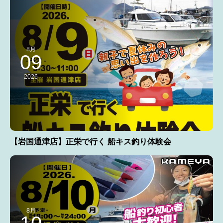
8月
09
2026
【岩国通津店】正栄で行く 船キス釣り体験会
8月