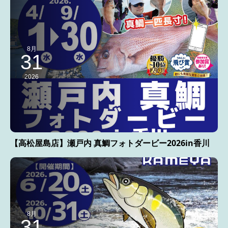
8月
31
2026
【高松屋島店】瀬戸内 真鯛フォトダービー2026in香川
8月
31