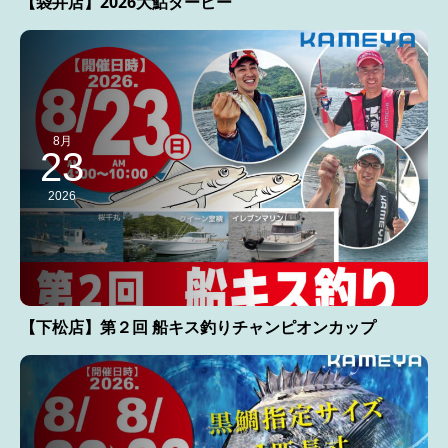
【袋井店】2026大鮎ダービー
8月
23
2026
【下松店】第２回 船キス釣りチャンピオンカップ