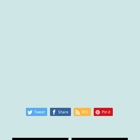
Tweet
Share
RSS
Pin it