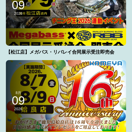
09
2026
【松江店】メガバス・リバレイ合同展示受注即売会
8月
09
2026