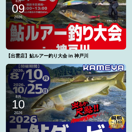
8月
09
2026
【出雲店】鮎ルアー釣り大会 in 神戸川
8月
10
2026