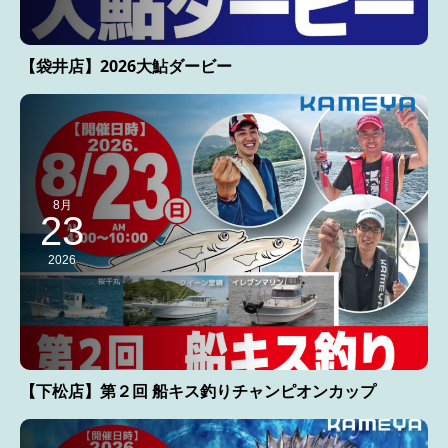
【袋井店】2026大鮎ダービー
8月
23
2026
【下松店】第２回 船キス釣りチャンピオンカップ