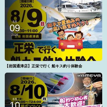
8月
09
2026
【岩国通津店】正栄で行く 船キス釣り体験会
8月
10