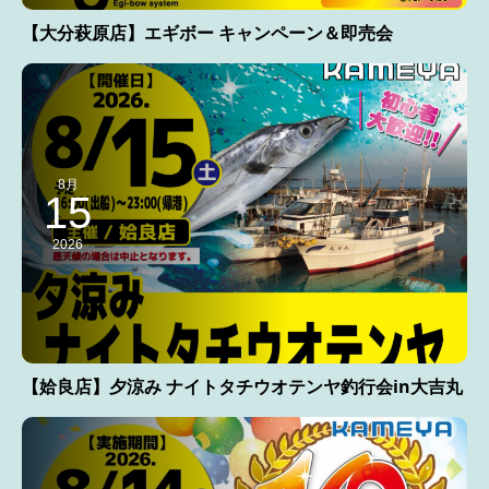
【大分萩原店】エギボー キャンペーン＆即売会
8月
15
2026
【姶良店】夕涼み ナイトタチウオテンヤ釣行会in大吉丸