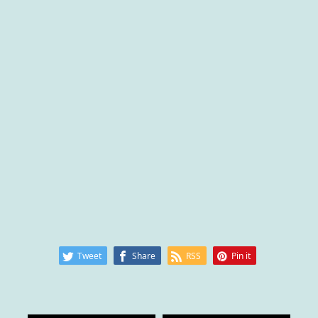
Tweet
Share
RSS
Pin it