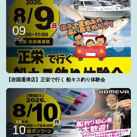
8月
09
2026
【岩国通津店】正栄で行く 船キス釣り体験会
8月
10