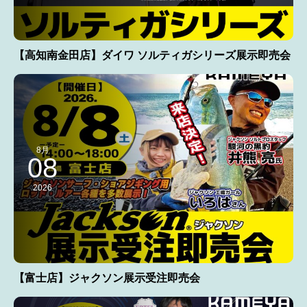
【高知南金田店】ダイワ ソルティガシリーズ展示即売会
8月
08
2026
【富士店】ジャクソン展示受注即売会