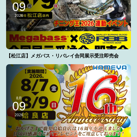
09
2026
【松江店】メガバス・リバレイ合同展示受注即売会
8月
09
2026