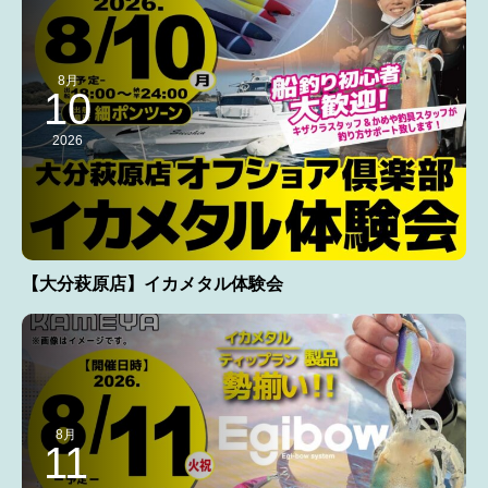
8月
10
2026
【大分萩原店】イカメタル体験会
8月
11