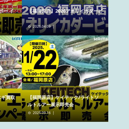
ボー イ
【福岡原店】2026アオリイカダービ
ー
2026.04.09
エギ買取
【福岡原店】ケイテック/ライトソ
ルトルアー展示即売会
2025.09.16