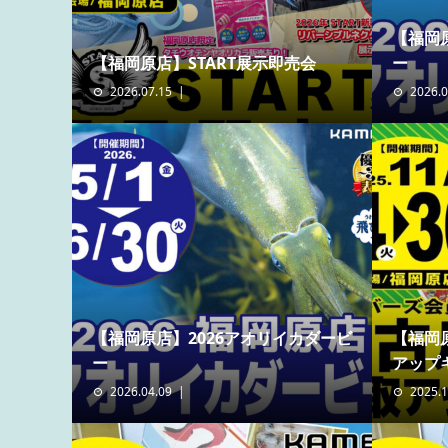
【福岡
【福岡原店】START展示即売会
ー
2026.07.15
2026.0
【福岡原店】2026アオリイカダービ
【福岡
ー
アップ
2026.04.09
2025.1