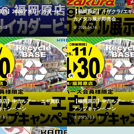
原店】2026アオリイカダービ
【福岡原店】キザクラ/エギ
カメタル展示即売会
5.02
2026.04.16
原店】中古ルアー・エギ買取
【福岡原店】中古ルアー・
キャンペーン
アップキャンペーン
1.05
2025.10.31