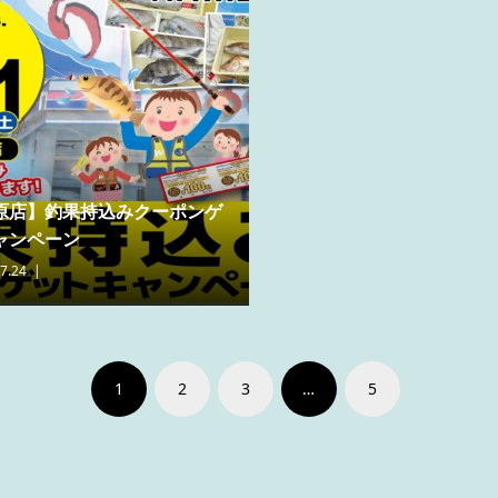
原店】釣果持込みクーポンゲ
ャンペーン
7.24
1
2
3
…
5