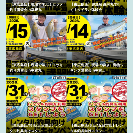
【東広島店】現場で学ぶ！ヒラメ
【東広島店】遊漁船 森岡丸で行
釣り講習会in幸豊丸
く！タイラバ体験会
【東広島店】現場で学ぶ！イサキ
【東広島店】現場で学ぶ！青物ジ
釣り講習会in幸豊丸
ギング講習会in幸豊...
【東広島店/呉店/五日市店】レン
【東広島店/呉店/五日市店】レン
タル釣具向けスタン...
タル釣具向けスタン...