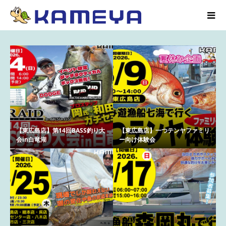
【東広島店】第14回BASS釣り大
【東広島店】一つテンヤファミリ
会in白竜湖
ー向け体験会