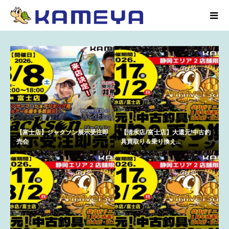
【富士店】ジャクソン展示受注即
【清水店/富士店】大還元!中古釣
売会
具買取り＆乗り換え...