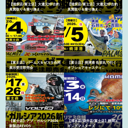
【清水店/富士店】大還元!中古釣
【清水店/富士店】大還元!中古釣
具買取り＆乗り換え...
具買取り＆乗り換え...
【富士店】パームス＆ゼスタ合同
【富士店】焼津港 岳栄丸で行く
展示受注即売会
オフショアキャスティ...
【富士店】アブ・ガルシア2026
【清水店/袋井店/富士店】静岡エ
新製品REVO5 ...
ギングマスターズ