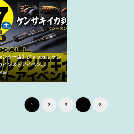
センター店】ジャッカル ケン
インストアイベン...
5.08
1
2
3
…
8