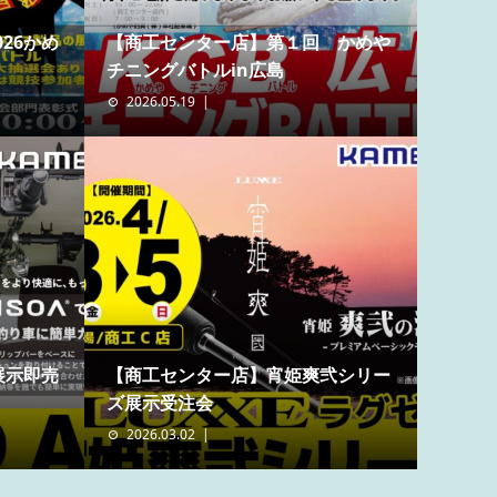
26かめ
【商工センター店】第１回 かめや
チニングバトルin広島
2026.05.19
展示即売
【商工センター店】宵姫爽弐シリー
ズ展示受注会
2026.03.02