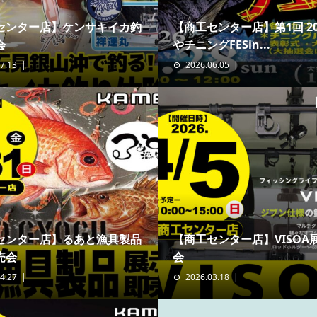
センター店】ケンサキイカ釣
【商工センター店】第1回 20
会
やチニングFESin...
7.13
2026.06.05
センター店】るあと漁具製品
【商工センター店】VISOA
売会
会
4.27
2026.03.18