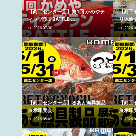
【商工センター店】第1回 かめやテ
【商工
ィップランBATTLE ...
り体験
2026.07.30
2026.0
【商工センター店】るあと漁具製品
【商工
展示即売会
展示即
2026.05.02
2026.0