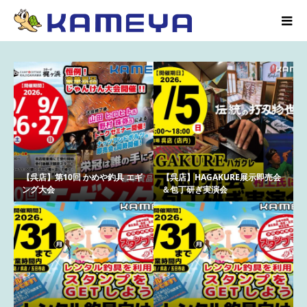
【呉店】第10回 かめや釣具 エギ
【呉店】HAGAKURE展示即売会
ング大会
＆包丁研ぎ実演会