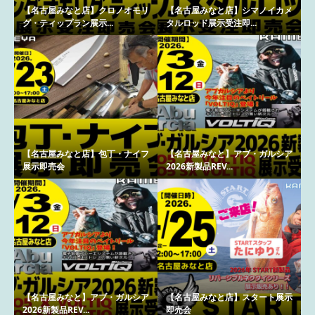
【名古屋みなと店】クロノオモリ
【名古屋みなと店】シマノイカメ
グ・ティップラン展示...
タルロッド展示受注即...
【名古屋みなと店】包丁・ナイフ
【名古屋みなと】アブ・ガルシア
展示即売会
2026新製品REV...
【名古屋みなと】アブ・ガルシア
【名古屋みなと店】スタート展示
2026新製品REV...
即売会