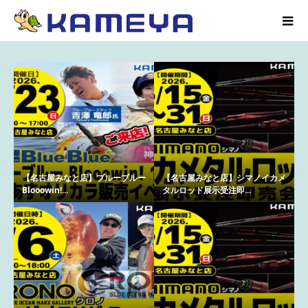
【名古屋みなと店】ブルーブルー
【名古屋みなと店】シマノイカメ
Blooowin!...
タルロッド展示受注即...