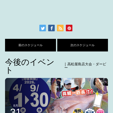
前のスケジュール
次のスケジュール
今後のイベン
| 高松屋島店大会・ダービ
ト
ー
8月
31